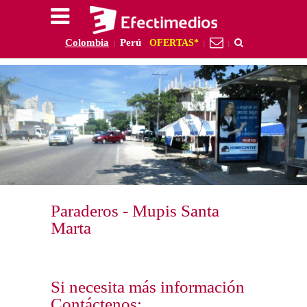
Colombia
Perú
OFERTAS*
|
|
|
Paraderos - Mupis Santa
Marta
Si necesita más información
Contáctenos: