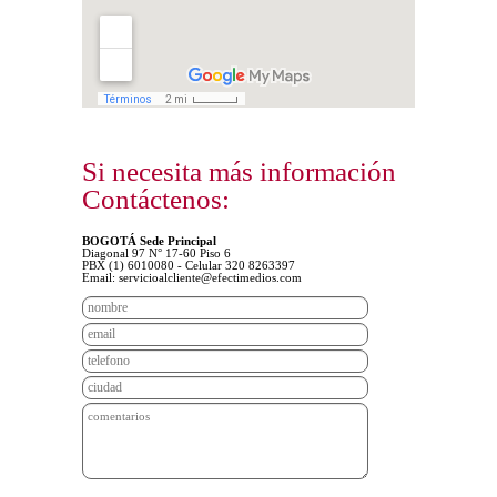
Si necesita más información
Contáctenos:
BOGOTÁ Sede Principal
Diagonal 97 N° 17-60 Piso 6
PBX (1) 6010080 - Celular 320 8263397
Email:
servicioalcliente@efectimedios.com