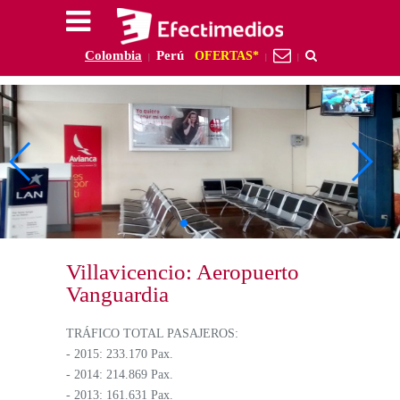
Colombia
Perú
OFERTAS*
|
|
|
Villavicencio: Aeropuerto
Vanguardia
TRÁFICO TOTAL PASAJEROS:
- 2015: 233.170 Pax.
- 2014: 214.869 Pax.
- 2013: 161.631 Pax.