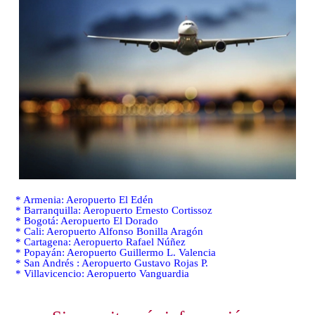
* Armenia: Aeropuerto El Edén
* Barranquilla: Aeropuerto Ernesto Cortissoz
* Bogotá: Aeropuerto El Dorado
* Cali: Aeropuerto Alfonso Bonilla Aragón
* Cartagena: Aeropuerto Rafael Núñez
* Popayán: Aeropuerto Guillermo L. Valencia
* San Andrés : Aeropuerto Gustavo Rojas P.
* Villavicencio: Aeropuerto Vanguardia